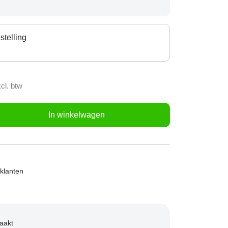
telling
cl. btw
In winkelwagen
klanten
aakt