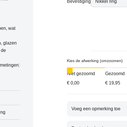
Bevestiging
pen, wat
, glazen
n de
Kies de afwerking (omzoomen)
fmetingen)
Niet gezoomd
Gezoomd
€
0,00
€
19,95
Voeg een opmerking toe
ing