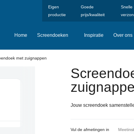
Eigen
Goede
Snelle
productie
prijs/kwaliteit
verzon
Home
Screendoeken
Inspiratie
Over ons
eendoek met zuignappen
Screendo
zuignapp
Jouw screendoek samenstell
Vul de afmetingen in
Meetinst