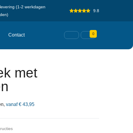
 levering (1-2 werkdagen
9.8
den)
0
Contact
ek met
en
en,
vanaf
€
43,95
ructies