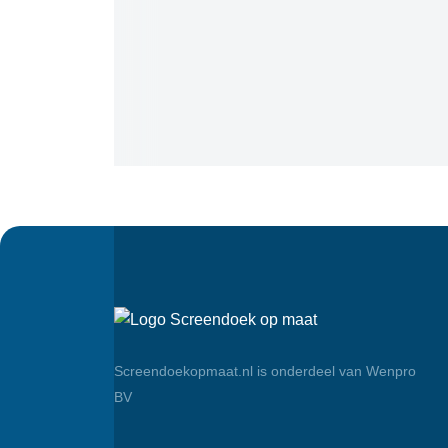
Screendoekopmaat.nl is onderdeel van Wenpro
BV