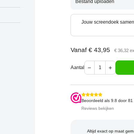
Bestand uploaden
Jouw screendoek samens
Vanaf
€
43,95
€
36,32
ex
−
+
Aantal
Beoordeeld als
9.8
door 81 
Reviews bekijken
Altijd exact op maat gem