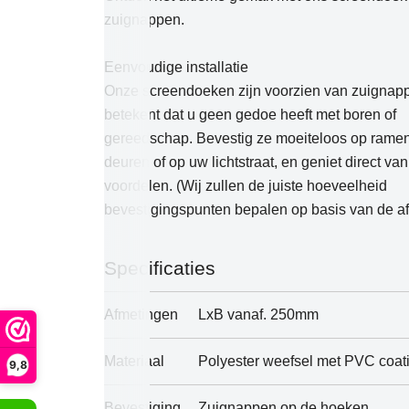
zuignappen.
Eenvoudige installatie
Onze screendoeken zijn voorzien van zuignap
betekent dat u geen gedoe heeft met boren of
gereedschap. Bevestig ze moeiteloos op ramen
deuren of op uw lichtstraat, en geniet direct va
voordelen. (Wij zullen de juiste hoeveelheid
bevestigingspunten bepalen op basis van de a
Specificaties
Afmetingen
LxB vanaf. 250mm
Materiaal
Polyester weefsel met PVC coat
9,8
Bevestiging
Zuignappen op de hoeken