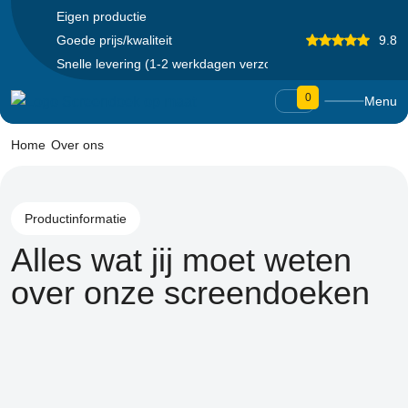
Eigen productie
Goede prijs/kwaliteit
9.8
Snelle levering (1-2 werkdagen verzonden)
0
Menu
Home
Over ons
Productinformatie
Alles wat jij moet weten
over onze screendoeken